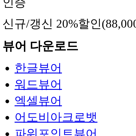
신규/갱신
20%할인
(88,0
뷰어
다운로드
한글뷰어
워드뷰어
엑셀뷰어
어도비아크로뱃
파워포인트뷰어